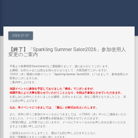
2026.07.07
【終了】
「Sparkling Summer Salon2026」参加使用人
変更のご案内
平素より執事喫茶Swallowtailをご愛顧賜りまして、誠にありがとうございます。
お嬢様、お坊ちゃまには急なお知らせとなりまして、大変恐縮でございますが、
7月9日（木）開催の当館イベント「Sparkling Summer Salon2026」につきまして、参加使用人の
変更がございますため、
ご案内申し上げます。
当該イベントに参加を予定しておりました「椎名」でございますが、
体調不良により大事を取らせていただくこととなり、今回は不参加とさせていただきます。
お楽しみにお待ちくださいましたお嬢様、お坊ちゃまには、急なご案内となりましたこと、深
くお詫び申し上げます。
なお、本イベントにつきましては、「葉山」が終日お仕えいたします。
また、本件に伴うご参加のキャンセルにつきましては、≪7月8日（水）中≫にご連絡をいただ
けましたら、イベントご参加費を全額返金にて対応させていただきます。
ご希望の際は、お手数ではございますが、メールにてキャンセルのお申し出をお送りいただき
ますようお願い申し上げます。
ご迷惑をおかけいたしますこと、重ねてお詫び申し上げますとともに、
何卒ご理解賜りますようお願い申し上げます。