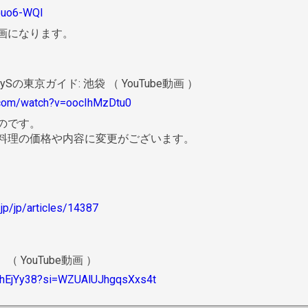
Nouo6-WQI
画になります。
】IRySの東京ガイド: 池袋 （ YouTube動画 ）
.com/watch?v=oocIhMzDtu0
のです。
料理の価格や内容に変更がございます。
.jp/jp/articles/14387
 YouTube動画 ）
RvhEjYy38?si=WZUAlUJhgqsXxs4t