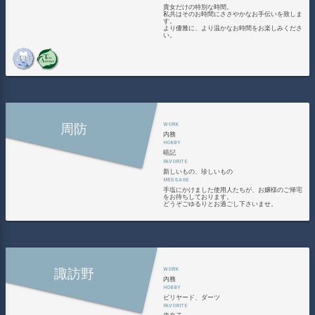
貴女だけの特別な時間。
私共はそのお時間にささやかなお手伝いを致しま
す。
より優雅に、より温かなお時間をお楽しみくださ
い。
周防
内務
暗記
新しいもの、珍しいもの
手塩にかけました使用人たちが、お嬢様のご帰宅
をお待ちしております。
どうぞごゆるりとお過ごし下さいませ。
諏訪野
内務
ビリヤード、ダーツ