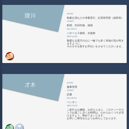
隈川
歌劇公演などの考案実行、紅茶研究部（副部長）
歌唱、作詞作曲、描画
バターと小麦粉、水族館
敬愛なる貴方の心に一輪でも多く幸福の花が咲き
ますように。
そのタネを探すお手伝いをさせてくださいませ。
才木
書庫管理
読書
ペンギン
ご多忙なお嬢様、お坊ちゃまに、このティーサロ
ンでお過ごし頂くお時間は、心からおくつろぎ頂
けますよう、勤めてまいります。
お早いご帰宅を心よりお待ちしております。