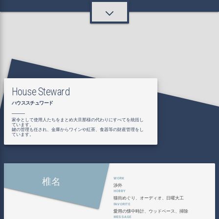
House Steward
ハウススチュワード
家令として使用人たちをまとめ大旦那様の代わりにすべてを統括し
ています。
鍵の管理も任され、金庫からワインや紅茶、食器等の財産管理をし
ています。
椎名
渉外
猫街めぐり、オーディオ、日曜大工
愛用の懐中時計、ウッドベース、掃除