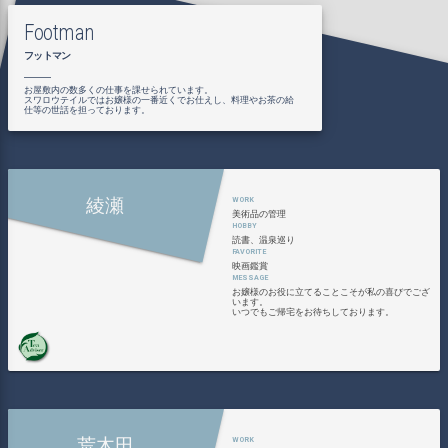
Footman
フットマン
お屋敷内の数多くの仕事を課せられています。
スワロウテイルではお嬢様の一番近くでお仕えし、料理やお茶の給
仕等の世話を担っております。
綾瀬
美術品の管理
読書、温泉巡り
映画鑑賞
お嬢様のお役に立てることこそが私の喜びでござ
います。
いつでもご帰宅をお待ちしております。
荒木田