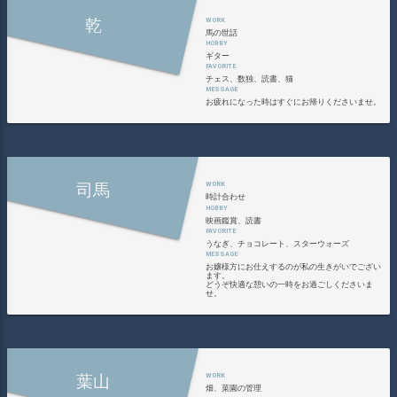
乾
馬の世話
ギター
チェス、数独、読書、猫
お疲れになった時はすぐにお帰りくださいませ。
司馬
時計合わせ
映画鑑賞、読書
うなぎ、チョコレート、スターウォーズ
お嬢様方にお仕えするのが私の生きがいでござい
ます。
どうぞ快適な憩いの一時をお過ごしくださいま
せ。
葉山
畑、菜園の管理