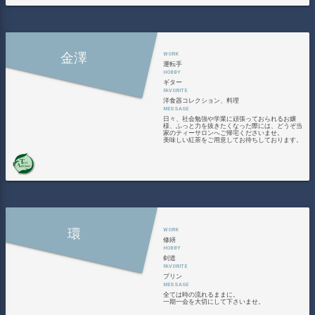
金澤
運転手
ギター
洋食器コレクション、料理
日々、社会勉強や学業に頑張っておられるお嬢
様、ふっと力を抜きたくなった際には、どうぞ当
家のティーサロンへご帰宅くださいませ。
美味しい紅茶をご用意してお待ちしております。
環
修繕
剣道
プリン
全ては時の流れるままに。
一期一会を大切にして下さいませ。