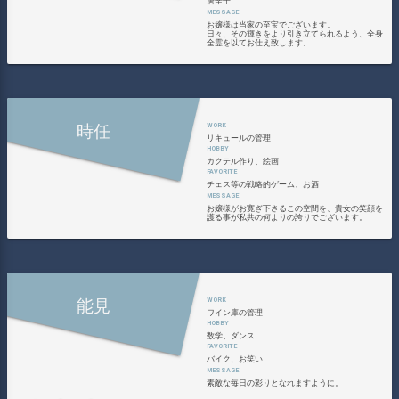
唐辛子
お嬢様は当家の至宝でございます。
日々、その輝きをより引き立てられるよう、全身
全霊を以てお仕え致します。
時任
リキュールの管理
カクテル作り、絵画
チェス等の戦略的ゲーム、お酒
お嬢様がお寛ぎ下さるこの空間を、貴女の笑顔を
護る事が私共の何よりの誇りでございます。
能見
ワイン庫の管理
数学、ダンス
バイク、お笑い
素敵な毎日の彩りとなれますように。