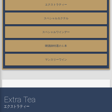
エクストラティー
スペシャルカクテル
スペシャルワインデー
唎酒師特選の１本
マンスリーワイン
Extra Tea
エクストラティー