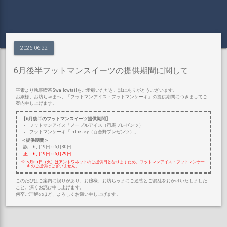
2026.06.22
6月後半フットマンスイーツの提供期間に関して
平素より執事喫茶Swallowtailをご愛顧いただき、誠にありがとうございます。
お嬢様、お坊ちゃまへ、「フットマンアイス・フットマンケーキ」の提供期間につきましてご
案内申し上げます。
【6月後半のフットマンスイーツ提供期間】
フットマンアイス「メープルアイス（司馬プレゼンツ）」
フットマンケーキ「In the sky（百合野プレゼンツ）」
＜提供期間＞
誤： 6月19日～6月30日
正： 6月19日～6月29日
6月30日（火）はアントワネットのご提供日となりますため、フットマンアイス・フットマンケー
キのご提供はございません。
このたびはご案内に誤りがあり、お嬢様、お坊ちゃまにご迷惑とご混乱をおかけいたしました
こと、深くお詫び申し上げます。
何卒ご理解のほど、よろしくお願い申し上げます。