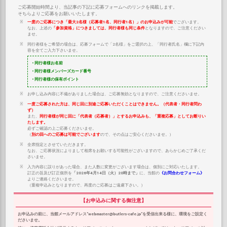
ご応募開始時間より、当記事の下記に応募フォームへのリンクを掲載します。
そちらよりご応募をお願いいたします。
一度のご応募につき「最大2名様（応募者1名、同行者1名）」のお申込みが可能
でございます。
なお、上述の
「参加資格」につきましては、同行者様も同じ条件
となりますので、ご注意ください
ませ。
同行者様をご希望の場合は、応募フォームで「2名様」をご選択の上、「同行者氏名」欄に下記内
容を全てご入力下さいませ。
• 同行者様お名前
• 同行者様メンバーズカード番号
• 同行者様の保有ポイント
お申し込み内容に不備がありました場合は、ご応募無効となりますので、ご注意くださいませ。
一度ご応募された方は、同じ回に別途ご応募いただくことはできません。（代表者・同行者問わ
ず）
また、
同行者様が同じ回に「代表者（応募者）」とするお申込みも、「重複応募」としてお断りい
たします。
必ずご確認の上ご応募くださいませ。
（
別の回へのご応募は可能でございます
ので、その点はご安心くださいませ。）
全席指定とさせていただきます。
なお、ご応募状況によりまして相席をお願いする可能性がございますので、あらかじめご了承くだ
さいませ。
入力内容に誤りがあった場合、また人数に変更がございます場合は、個別にご対応いたします。
訂正の旨及び訂正個所を
「2026年4月14日（火）20時まで」
に、当館の
《お問合わせフォーム》
よりご連絡くださいませ。
（重複申込みとなりますので、再度のご応募はご遠慮下さい。）
【お申込みに関する御注意】
お申込みの前に、当館メールアドレス”webmaster@butlers-cafe.jp”を受信出来る様に、環境をご設定く
ださいませ。