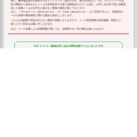
特に、携帯電話会社が提供するキャリアメール（@docomo、@ezwebなど）では、キャリアメール以
外の環境から送信されたメールを受信拒否する様に初期設定されている為に、お申し込み完了後に自動返
信した各種メールがお手元に届かない事例の報告が届いております。
また、「iCloudメール（@icloud.com）」や「Gmail（@gmail.com）」をご利用の方より、当館送信メ
ールの未着や着信遅延に関する報告も過去にございます。
こちらは当館側で対処が行えない箇所の問題となりますので、メール受信環境の設定確認・変更など、
個々人でご対応をお願い申し上げます。
なお、メール未着による各種問題に関しては、当館側では一切の責任は負いかねます。
※※ イベントご参加お申し込みの受付は終了いたしました ※※
参加費用のお支払い・当日のご案内
お支払いについて
参加ご応募の際にご指定のお支払い方法（銀行振込・クレジットカード決済）の詳細を、イ
ベント当選のご案内メール内に記載いたします。
そちらをご参照いただいて、
「2026年4月30日（木） 14時まで」
にご参加費用をお支払いく
ださいませ。
＜銀行振込の場合＞
当選メール内に記載した当館の指定口座へ、参加費をお振込くださいませ。
振込手数料のご負担をお願いいたします
＜クレジットカード決済の場合＞
当選メール内に記載したリンク先より、クレジットカード決済申請をお手続きくださいませ。
お支払いは【一括払い】となります。