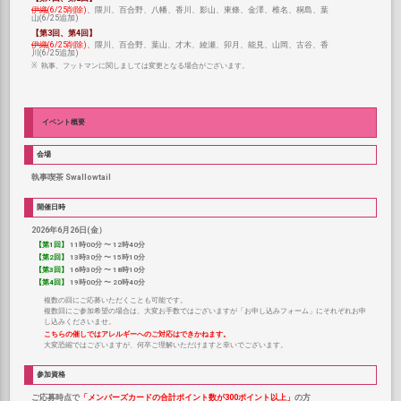
伊織
(6/25削除)、
隈川、百合野、八幡、香川、影山、東條、金澤、椎名、桐島
、葉
山(6/25追加)
【第3回、第4回】
伊織
(6/25削除)、
隈川、百合野、葉山、才木、綾瀬、卯月、能見、山岡、古谷
、香
川(6/25追加)
執事、フットマンに関しましては変更となる場合がございます。
イベント概要
会場
執事喫茶 Swallowtail
開催日時
2026年6月26日(金）
【第1回】
11時00分 〜 12時40分
【第2回】
13時30分 〜 15時10分
【第3回】
16時30分 〜 18時10分
【第4回】
19時00分 〜 20時40分
複数の回にご応募いただくことも可能です。
複数回にご参加希望の場合は、大変お手数ではございますが「お申し込みフォーム」にそれぞれお申
し込みくださいませ。
こちらの催しではアレルギーへのご対応はできかねます。
大変恐縮ではございますが、何卒ご理解いただけますと幸いでございます。
参加資格
ご応募時点で
「メンバーズカードの合計ポイント数が300ポイント以上」
の方