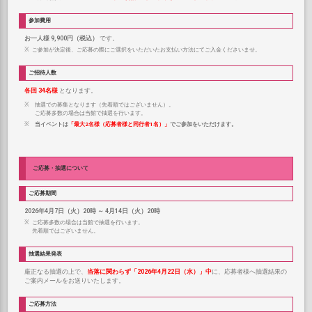
参加費用
お一人様 9,900円（税込）
です。
ご参加が決定後、ご応募の際にご選択をいただいたお支払い方法にてご入金くださいませ。
ご招待人数
各回 34名様
となります。
抽選での募集となります（先着順ではございません）。
ご応募多数の場合は当館で抽選を行います。
当イベントは
「最大2名様（応募者様と同行者1名）」
でご参加をいただけます。
ご応募・抽選について
ご応募期間
2026年4月7日（火）20時 ～ 4月14日（火）20時
ご応募多数の場合は当館で抽選を行います。
先着順ではございません。
抽選結果発表
厳正なる抽選の上で、
当落に関わらず「2026年4月22日（水）」中
に、応募者様へ抽選結果の
ご案内メールをお送りいたします。
ご応募方法