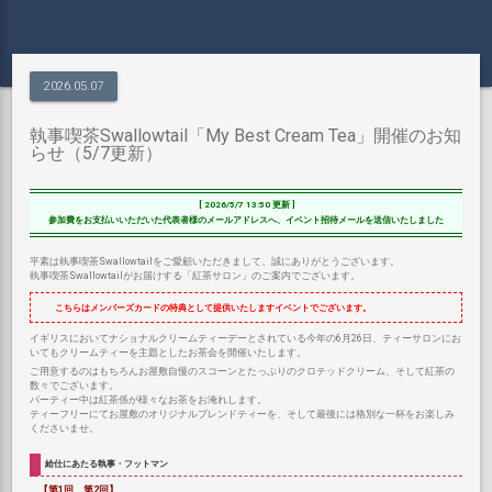
2026.05.07
執事喫茶Swallowtail「My Best Cream Tea」開催のお知
らせ（5/7更新）
[ 2026/5/7 13:50 更新 ]
参加費をお支払いいただいた代表者様のメールアドレスへ、イベント招待メールを送信いたしました
平素は執事喫茶Swallowtailをご愛顧いただきまして、誠にありがとうございます。
執事喫茶Swallowtailがお届けする「紅茶サロン」のご案内でございます。
こちらはメンバーズカードの特典として提供いたしますイベントでございます。
イギリスにおいてナショナルクリームティーデーとされている今年の6月26日、ティーサロンにお
いてもクリームティーを主題としたお茶会を開催いたします。
ご用意するのはもちろんお屋敷自慢のスコーンとたっぷりのクロテッドクリーム、そして紅茶の
数々でございます。
パーティー中は紅茶係が様々なお茶をお淹れします。
ティーフリーにてお屋敷のオリジナルブレンドティーを、そして最後には格別な一杯をお楽しみ
くださいませ。
給仕にあたる執事・フットマン
【第1回、第2回】