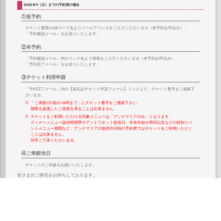
2026/8/9（日）までの予約席の場合
①仮予約
チケット裏面のQRコード先よりメールアドレスをご入力くださいませ（仮予約お申込み）。
「予約確認メール」をお送りいたします。
②本予約
「予約確認メール」内のリンク先より情報をご入力くださいませ（本予約お申込み）。
「予約完了メール」をお送りいたします。
③チケット利用申請
「予約完了メール」内の【返礼品チケット申請フォーム】リンクより、チケット番号をご連絡下
さいませ。
「ご来館2日前の18時まで」にチケット番号をご連絡下さい。
期限を超過したご依頼を承ることは出来ません。
チケットをご利用いただける対象メニューは「アンナマリアのみ」となります。
ディナーメニュー提供時間帯やアントワネット提供日、年末年始や周年記念などの特別イベ
ントメニュー期間など、アンナマリアの提供外日時の予約席ではチケットをご利用いただく
ことは出来ません。
何卒ご了承くださいませ。
④ご来館当日
チケットのご持参をお願いいたします。
皆さまのご帰宅をお待ちしております。
ふるさと納税 お取り扱いサイト
• 楽天ふるさと納税
執事喫茶Swallowtailの返礼品一覧