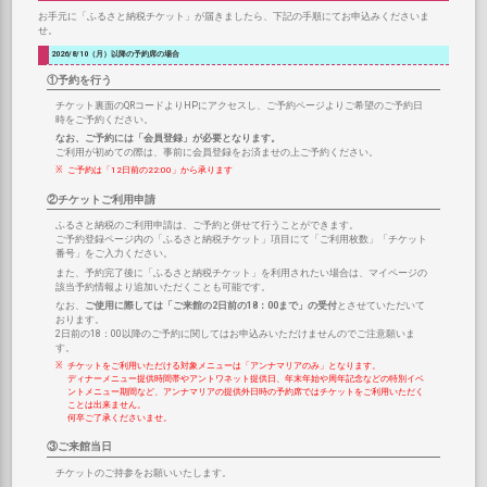
お手元に「ふるさと納税チケット」が届きましたら、下記の手順にてお申込みくださいま
せ。
2026/8/10（月）以降の予約席の場合
①予約を行う
チケット裏面のQRコードよりHPにアクセスし、ご予約ページよりご希望のご予約日
時をご予約ください。
なお、ご予約には「会員登録」が必要となります。
ご利用が初めての際は、事前に会員登録をお済ませの上ご予約ください。
ご予約は「12日前の22:00」から承ります
②チケットご利用申請
ふるさと納税のご利用申請は、ご予約と併せて行うことができます。
ご予約登録ページ内の「ふるさと納税チケット」項目にて「ご利用枚数」「チケット
番号」をご入力ください。
また、予約完了後に「ふるさと納税チケット」を利用されたい場合は、マイページの
該当予約情報より追加いただくことも可能です。
なお、
ご使用に際しては「ご来館の2日前の18：00まで」の受付
とさせていただいて
おります。
2日前の18：00以降のご予約に関してはお申込みいただけませんのでご注意願いま
す。
チケットをご利用いただける対象メニューは「アンナマリアのみ」となります。
ディナーメニュー提供時間帯やアントワネット提供日、年末年始や周年記念などの特別イベ
ントメニュー期間など、アンナマリアの提供外日時の予約席ではチケットをご利用いただく
ことは出来ません。
何卒ご了承くださいませ。
③ご来館当日
チケットのご持参をお願いいたします。