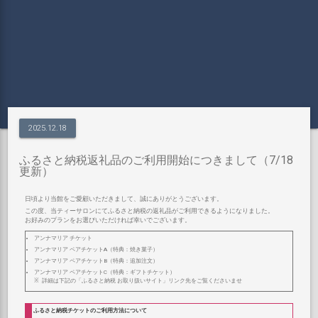
2025.12.18
ふるさと納税返礼品のご利用開始につきまして（7/18
更新）
日頃より当館をご愛顧いただきまして、誠にありがとうございます。
この度、当ティーサロンにてふるさと納税の返礼品がご利用できるようになりました。
お好みのプランをお選びいただければ幸いでございます。
アンナマリア チケット
アンナマリア ペアチケットA（特典：焼き菓子）
アンナマリア ペアチケットB（特典：追加注文）
アンナマリア ペアチケットC（特典：ギフトチケット）
詳細は下記の「ふるさと納税 お取り扱いサイト」リンク先をご覧くださいませ
ふるさと納税チケットのご利用方法について