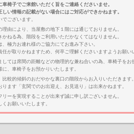
に車椅子でご来館いただく旨をご連絡くださいませ。
正しい情報の記載がない場合にはご対応ができかねます。
いでございます。
の理由により、当屋敷の地下１階には通じておりません。
きかねる為、階段をご利用いただかなくてはなりません。
は、極力お連れ様のご協力にてお進み下さい。
責任が取りかねますため、何卒ご理解くださいますようお願い
ましては席間の距離などの物理的な兼ね合いの為、車椅子をお
様に、車椅子をお預かりいたします。
、比較的傾斜のおだやかな裏口の階段からお入りいただきます
おります「玄関でのお出迎え、お見送り」は出来かねます。
フリーを実現することが出来ず誠に申し訳ございません。
しくお願いいたします。