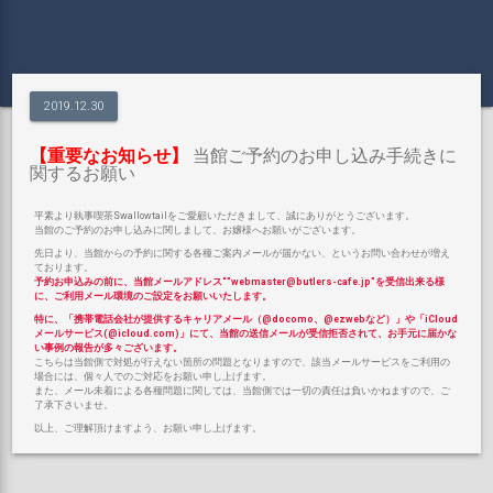
2019.12.30
【重要なお知らせ】
当館ご予約のお申し込み手続きに
関するお願い
平素より執事喫茶Swallowtailをご愛顧いただきまして、誠にありがとうございます。
当館のご予約のお申し込みに関しまして、お嬢様へお願いがございます。
先日より、当館からの予約に関する各種ご案内メールが届かない、というお問い合わせが増え
ております。
予約お申込みの前に、当館メールアドレス“”webmaster@butlers-cafe.jp”を受信出来る様
に、ご利用メール環境のご設定をお願いいたします。
特に、
「携帯電話会社が提供するキャリアメール（@docomo、@ezwebなど）」
や
「iCloud
メールサービス(@icloud.com)」
にて、当館の送信メールが受信拒否されて、お手元に届かな
い事例の報告が多々ございます。
こちらは当館側で対処が行えない箇所の問題となりますので、該当メールサービスをご利用の
場合には、個々人でのご対応をお願い申し上げます。
また、メール未着による各種問題に関しては、当館側では一切の責任は負いかねますので、ご
了承下さいませ。
以上、ご理解頂けますよう、お願い申し上げます。