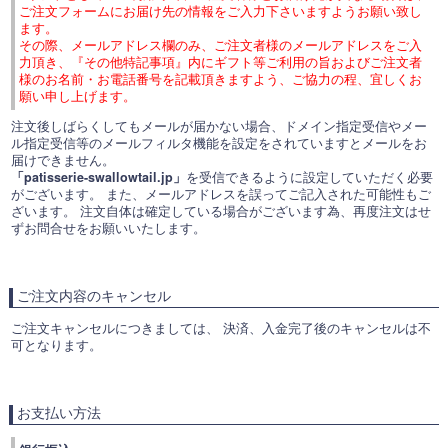
ご注文フォームにお届け先の情報をご入力下さいますようお願い致し
ます。
その際、メールアドレス欄のみ、ご注文者様のメールアドレスをご入
力頂き、『その他特記事項』内にギフト等ご利用の旨およびご注文者
様のお名前・お電話番号を記載頂きますよう、ご協力の程、宜しくお
願い申し上げます。
注文後しばらくしてもメールが届かない場合、ドメイン指定受信やメー
ル指定受信等のメールフィルタ機能を設定をされていますとメールをお
届けできません。
「patisserie-swallowtail.jp」
を受信できるように設定していただく必要
がございます。 また、メールアドレスを誤ってご記入された可能性もご
ざいます。 注文自体は確定している場合がございます為、再度注文はせ
ずお問合せをお願いいたします。
ご注文内容のキャンセル
ご注文キャンセルにつきましては、
決済、入金完了後のキャンセルは不
可となります。
お支払い方法