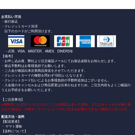
お支払い方法
・銀行振込
・クレジットカード決済
以下のカードがご利用頂けます。
・JCB、VISA、MASTER、AMEX、DINERS等
【備考】
・お申し込み後、弊社より注文確認メールにてお振込金額をお知らせします。
・振込手数料はお客様負担でお願いします。
・ご入金が確認出来次第商品発送をさせていただきます。
・クレジットカードの種類を問わず1回払いとなります。
・クレジットカード払いによるお客様負担の手数料追加はございません。
・入金後のキャンセルおよび商品変更は出来かねますため、ご注文内容をよくご確認の
うえお手続きをお願いいたします。
【ご注意事項】
※期限内にお支払いいただけないことが2回以上あった場合、またはキャンセルが繰り返
された場合は、今後オンラインショップのご注文をお受けできない場合がございます。
配送方法・送料
【配送業者】
・ ヤマト運輸
【送料について】