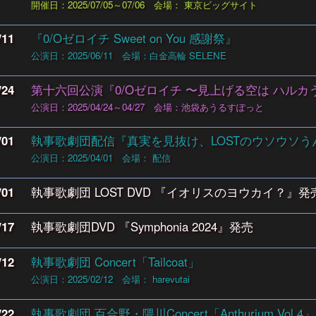
開催日：2025/07/05～07/06
会場： 東京ビッグサイト
/11
『0/Oゼロイチ Sweet on You 感謝祭』
公演日：2025/06/11
会場：白金高輪 SELENE
/24
第十六回公演『0/Oゼロイチ 〜見上げる空は ハルカ
公演日：2025/04/24～04/27
会場：池袋あうるすぽっと
/01
執事歌劇団配信『真実を見抜け、LOSTのウソウソ
公演日：2025/04/01
会場： 配信
/01
執事歌劇団 LOST DVD 『イオリスのヨウカイ？』
発
/17
執事歌劇団DVD 『Symphonia 2024』
発売
/12
執事歌劇団 Concert「Tailcoat」
公演日：2025/02/12
会場： harevutai
/22
執事歌劇団 百合野・隈川Concert「Anthurium Vol.4」