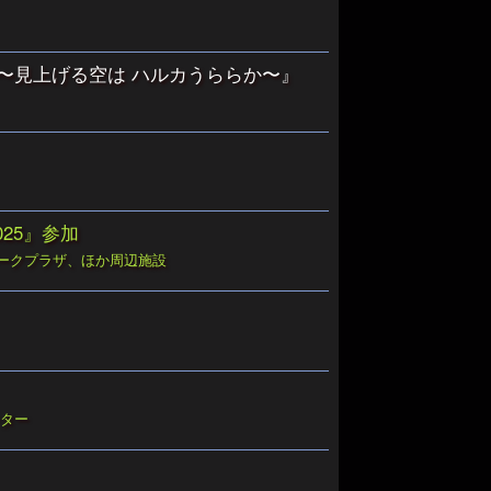
） 〜見上げる空は ハルカうららか〜』
 2025』参加
パークプラザ、ほか周辺施設
ンター