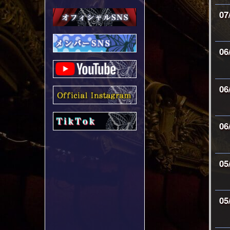
07
06
06
06
05
05