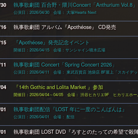
/30
執事歌劇団 百合野・隈川Concert「Anthurium Vol.8」
公演日：2026/04/30
会場： 大塚Hearts Next
/16
執事歌劇団 アルバム『Apothéose』
CD発売
/15
『Apothéose』発売記念イベント
開催日：2026/04/15
会場：サンシャイン噴水広場
/11
執事歌劇団 Concert「Spring Concert 2026」
公演日：2026/04/11
会場： 東武百貨店 池袋店 8F屋上「スカイデ
/04
『14th Gothic and Lolita Market 』参加
開催日：2026/04/04～04/05
会場： 渋谷ヒカリエ9F ヒカリエホー
/01
執事歌劇団配信『LOST 年に一度のこんばんは』
公演日：2026/04/01
会場： 配信
/01
執事歌劇団 LOST DVD『ろすとのたっての希望で