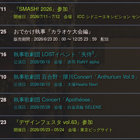
/11
『SMASH! 2026』参加
開催日：2026/7/11～7/12
会場： ICC シドニーエキシビション セ
/25
おでかけ執事『カラオケ大会編』
販売期間：2026/6/23 20：00 〜 12/25 23：59
配信
3
/16
執事歌劇団 LOSTイベント「失侍
」
公演日：2026/06/16
会場： 赤羽 ReNY alpha
/10
執事歌劇団 百合野・隈川Concert「Anthurium Vol.9」
公演日：2026/06/10
会場： 大塚Hearts Next
/28
執事歌劇団 Concert「Apothéose」
公演日：2026/05/28
会場： 白金高輪 SELENE
/23
『デザインフェスタ vol.63』参加
開催日：2026/05/23～05/24
会場：東京ビッグサイト