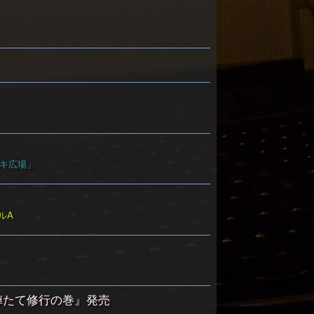
ッキ広場」
ルA
殺陣たて修行の巻』
発売