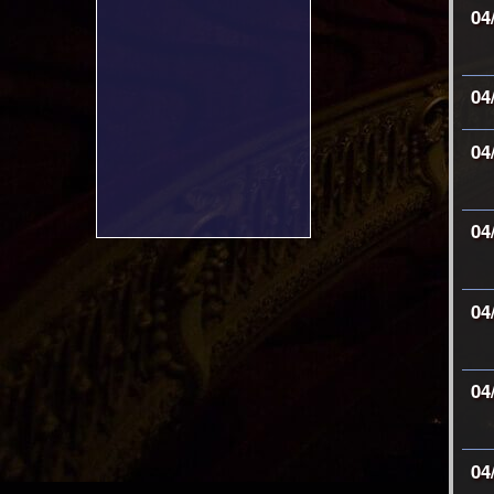
04
04
04
04
04
04
04