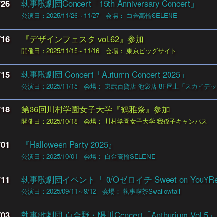
/26
執事歌劇団Concert「15th Anniversary Concert」
公演日：2025/11/26～11/27
会場： 白金高輪SELENE
/16
『デザインフェスタ vol.62』参加
開催日：2025/11/15～11/16
会場： 東京ビッグサイト
/15
執事歌劇団 Concert「Autumn Concert 2025」
公演日：2025/11/15
会場： 東武百貨店 池袋店 8F屋上「スカイデ
/18
第36回川村学園女子大学『鶴雅祭』参加
開催日：2025/10/18
会場： 川村学園女子大学 我孫子キャンパス
/01
『Halloween Party 2025』
公演日：2025/10/01
会場： 白金高輪SELENE
/11
執事歌劇団イベント「 0/Oゼロイチ Sweet on You¥Real
公演日：2025/09/11～9/12
会場： 執事喫茶Swallowtail
/03
執事歌劇団 百合野・隈川Concert「Anthurium Vol.5」