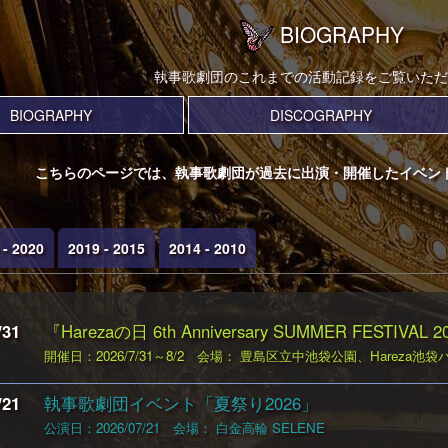
BIOGRAPHY
執事歌劇団のこれまでの活動記録をご覧いただ
BIOGRAPHY
DISCOGRAPHY
こちらのページでは、執事歌劇団が過去に出演・開催したイベン
 - 2020
2019 - 2015
2014 - 2010
/31
『Harezaの日 6th Anniversary SUMMER FESTIVAL
開催日：2026/7/31～8/2
会場： 豊島区立中池袋公園、Hareza池
/21
執事歌劇団イベント「夏祭り2026」
公演日：2026/07/21
会場： 白金高輪 SELENE