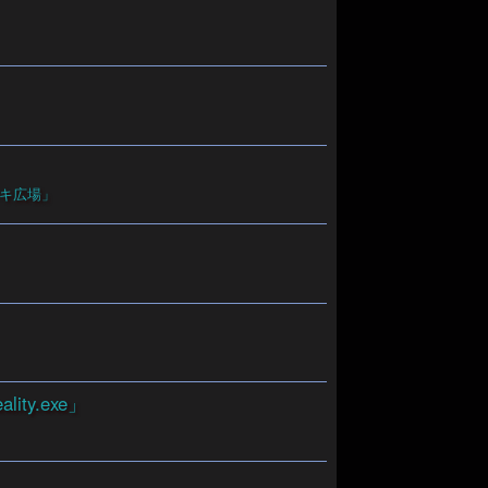
ッキ広場」
ity.exe」