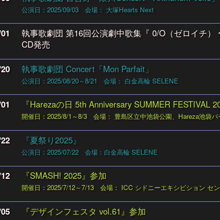
公演日：2025/09/03
会場： 大塚Hearts Next
/01
執事歌劇団 第16回公演劇中歌集『 0/O（ゼロイチ
CD発売
/20
執事歌劇団 Concert「Mon Parfait」
公演日：2025/08/20～8/21
会場： 白金高輪 SELENE
/01
『Harezaの日 5th Anniversary SUMMER FESTIVAL
開催日：2025/8/1～8/3
会場： 豊島区立中池袋公園、Hareza池袋
/22
『夏祭り2025』
公演日：2025/07/22
会場：白金高輪 SELENE
/12
『SMASH! 2025』参加
開催日：2025/7/12～7/13
会場： ICC シドニーエキシビション セ
/05
『デザインフェスタ vol.61』参加