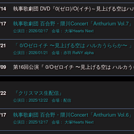
/14
執事歌劇団 DVD『0(ゼロ)/O(イチ)～見上げる空はハルカ
/17
執事歌劇団 百合野・隈川Concert「Anthurium Vol.7」
公演日：2026/02/17
会場： 大塚Hearts Next
/21
「 0/Oゼロイチ 〜見上げる空は ハルカうららか〜 
公演日：2026/01/21
会場：赤羽 ReNY alpha
/09
第16回公演『 0/Oゼロイチ 〜見上げる空は ハルカう
/22
『クリスマス生配信』
公演日：2025/12/22
会場：配信
/17
執事歌劇団 百合野・隈川Concert「Anthurium Vol.6」
公演日：2025/12/17
会場： 大塚Hearts Next