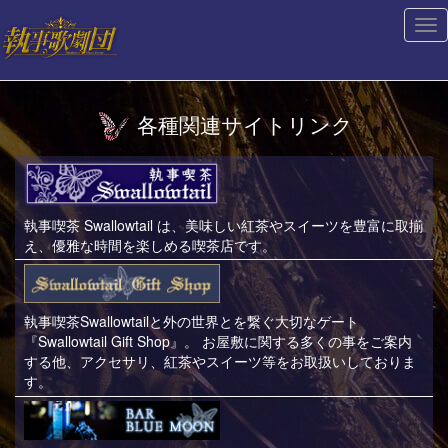
Tog
nav
各種関連サイトリンク
執事喫茶 Swallowtail は、美味しい紅茶やスイーツを豊富に取揃
え、優雅な時間を楽しめる喫茶店です。
執事喫茶Swallowtailと外の世界とを繋ぐ大切なゲート
『Swallowtail Gift Shop』。 お屋敷に関する多くの事をご案内
する他、アクセサリ、紅茶やスイーツ等をお取扱いしておりま
す。