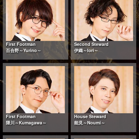
First Footman
Second Steward
百合野～Yurino～
伊織～Iori～
First Footman
House Steward
隈川～Kumagawa～
能見～Noumi～