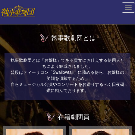
Tog
nav
執事歌劇団とは
執事歌劇団とは「お嬢様」である貴女にお仕えする使用人た
ちにより結成されました。
普段はティーサロン「Swallowtail」に務める傍ら、お嬢様の
笑顔を頂戴するため、
自らミュージカル公演やコンサートをお送りするべく日夜研
鑽に励んでおります。
在籍劇団員