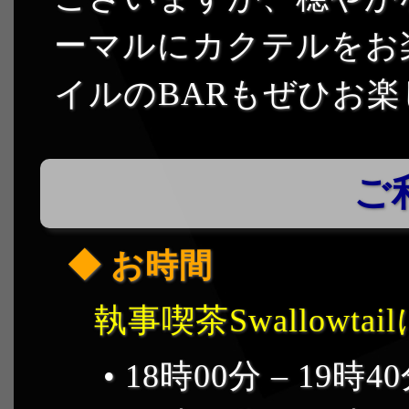
ーマルにカクテルをお
イルのBARもぜひお
ご
お時間
執事喫茶Swallowt
• 18時00分 – 19時