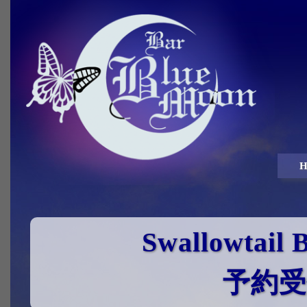
H
Swallowtail
予約