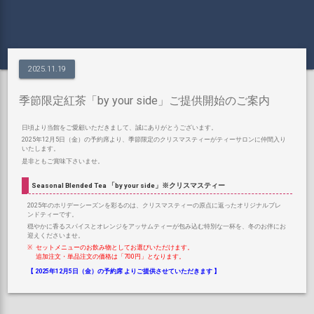
2025.11.19
季節限定紅茶「by your side」ご提供開始のご案内
日頃より当館をご愛顧いただきまして、誠にありがとうございます。
2025年12月5日（金）の予約席より、季節限定のクリスマスティーがティーサロンに仲間入り
いたします。
是非ともご賞味下さいませ。
Seasonal Blended Tea
「by your side」※クリスマスティー
2025年のホリデーシーズンを彩るのは、クリスマスティーの原点に返ったオリジナルブレ
ンドティーです。
穏やかに香るスパイスとオレンジをアッサムティーが包み込む特別な一杯を、冬のお伴にお
迎えくださいませ。
セットメニューのお飲み物としてお選びいただけます。
追加注文・単品注文の価格は「700円」となります。
【 2025年12月5日（金）の予約席 よりご提供させていただきます 】