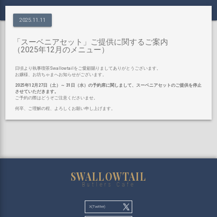
2025.11.11
「スーベニアセット」ご提供に関するご案内
（2025年12月のメニュー）
日頃より執事喫茶Swallowtailをご愛顧賜りましてありがとうございます。
お嬢様、お坊ちゃまへお知らせがございます。
2025年12月27日（土）～ 31日（水）の予約席に関しまして、スーベニアセットのご提供を停止
させていただきます。
ご予約の際はどうぞご注意くださいませ。
何卒、ご理解の程、よろしくお願い申し上げます。
SWALLOWTAIL
Butlers Cafe
X(Twitter)